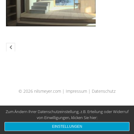
© 2026 nilsmeyer.com |
Impressum
|
Datenschutz
Zum Ändern Ihrer Datenschutzeinstellung, z.B. Erteilung oder Widerruf
von Einwilligungen, klicken Sie hier:
EINSTELLUNGEN