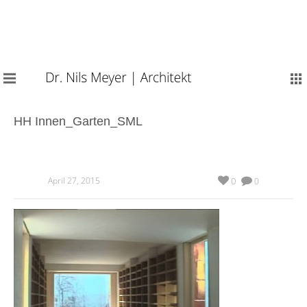
HH Innen_Garten_SML
April 27, 2015
0
0