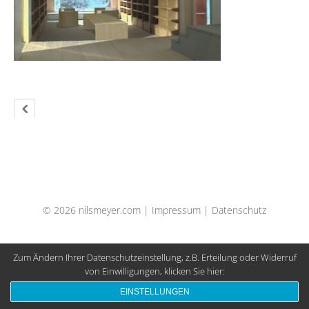
© 2026 nilsmeyer.com |
Impressum
|
Datenschutz
Zum Ändern Ihrer Datenschutzeinstellung, z.B. Erteilung oder Widerruf
von Einwilligungen, klicken Sie hier:
EINSTELLUNGEN