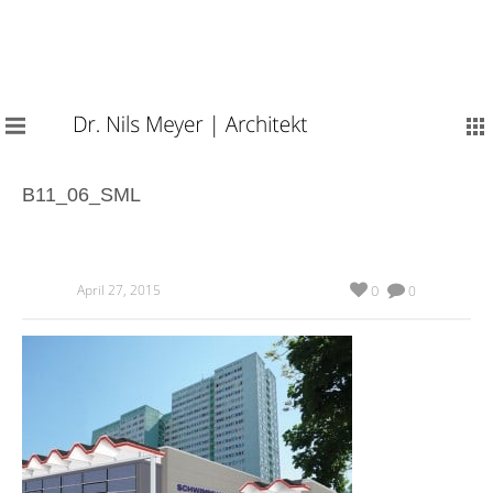
B11_06_SML
April 27, 2015
0
0