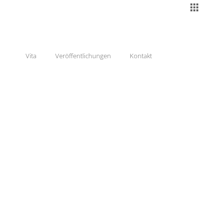
Vita
Veröffentlichungen
Kontakt
enkmalgeschützt, Bestandsbau, Bauen im
stand, 30er Jahre