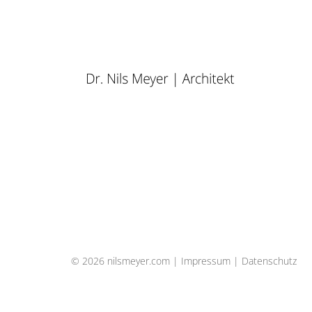
Dr, Nils, Meyer, Nils Meyer, Dr. Nils Meyer, 
Bestand, Bädersanierung, Sanierung, Denkmal
© 2026 nilsmeyer.com |
Impressum
|
Datenschutz